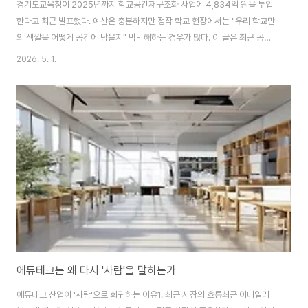
경기도교육청이 2025년까지 학교공간재구조화 사업에 4,834억 원을 투입
한다고 최근 발표했다. 예산은 충분하지만 정작 학교 현장에서는 "우리 학교만
의 색깔을 어떻게 공간에 담을지" 막막해하는 경우가 많다. 이 글은 최근 공개
된 제주·전남·경기 사례를 바탕으로, 미래교실 설계의 출발점과 단계별 의사결
2026. 5. 1.
정 기준을 건축·공간 관점에서 정리한다.미래교실 설계, 지금 무엇이 달라지고
있는가1. 정책·예산 흐름교육을비추다 보도에 따르면 경기도교육청은 학교공
간재구조화에 4,834억 원을 편성했고, 전남교육청은 2024년 말 '초등
2030교실 길라잡이'를 보급해 미래형 수업 모델과 공간을 함께 제시했다. 단
순 노후 시설 보수가 아니라 수업 방식과 공간을 한 묶음으로 설계하는 흐름이
자리 잡고 있다.2. 현장 사례제주..
에듀테크는 왜 다시 '사람'을 말하는가
에듀테크 산업이 '사람'으로 회귀하는 이유1. 최근 시장의 흐름최근 이데일리