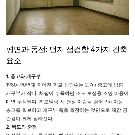
평면과 동선: 먼저 점검할 4가지 건축
요소
1. 층고와 개구부
1980~90년대 지어진 학교 상당수는 2.7m 층고에 남향
개구부가 작다. 채광이 부족하면 조도 보정용 조명 비용이
매년 누적된다. 리모델링 시 천장 마감을 걷어 3m 이상
층고를 확보하고 개구부 폭을 확장하는 것만으로 체감 공
간감이 크게 달라진다.
2. 복도와 중정