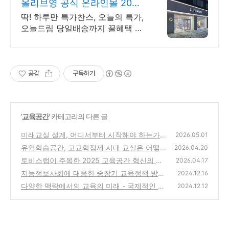
올리브영 공식 온라인몰 20시
이전 주문은 오늘드림
딱! 하루만 특가찬스, 오늘의 특가,
오늘드림 당일배송까지 꿀혜택 놓
치지마세요!
공감
구독하기
'
교육공간
' 카테고리의 다른 글
미래교실 설계, 어디서부터 시작해야 하는가
2026.05.01
유연학습공간, 고교학점제 시대 교실은 어떻게
(1)
2026.04.20
설계되는가
토비스랩이 주목한 2025 교육공간 혁신의 방
(0)
2026.04.17
향
지능정보사회에 대응한 중장기 교육정책 방향
(0)
2024.12.16
과 전략: 공간디자이너의 관점
다양한 맥락에서의 교육의 미래 - 국제적인 관
(0)
2024.12.12
점에서 공간디자의 역활은?
(3)