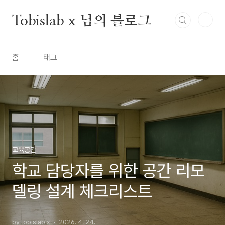
본문 바로가기
Tobislab x 님의 블로그
홈
태그
교육공간
학교 담당자를 위한 공간 리모
델링 설계 체크리스트
by tobislab x
2026. 4. 24.